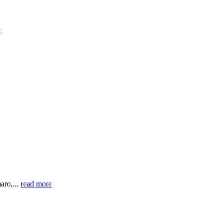
e
aro,...
read more